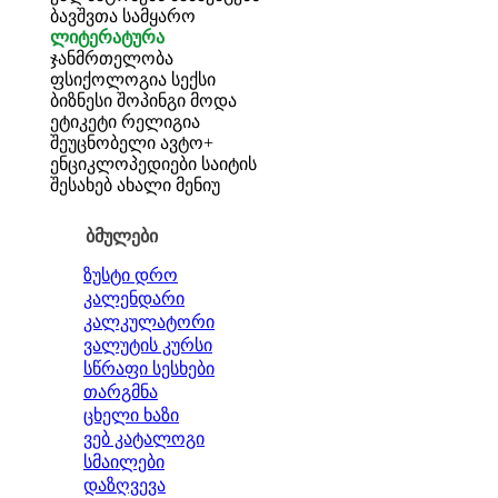
ბავშვთა სამყარო
ლიტერატურა
ჯანმრთელობა
ფსიქოლოგია
სექსი
ბიზნესი
შოპინგი
მოდა
ეტიკეტი
რელიგია
შეუცნობელი
ავტო+
ენციკლოპედიები
საიტის
შესახებ
ახალი მენიუ
ბმულები
ზუსტი დრო
კალენდარი
კალკულატორი
ვალუტის კურსი
სწრაფი სესხები
თარგმნა
ცხელი ხაზი
ვებ კატალოგი
სმაილები
დაზღვევა