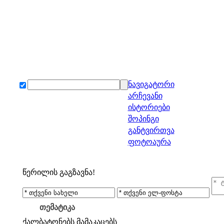
ნავიგატორი
არჩევანი
ისტორიები
შოპინგი
განტვირთვა
ფოტოაურა
წერილის გაგზავნა!
თემატიკა
ქალბატონებს
მამაკაცებს