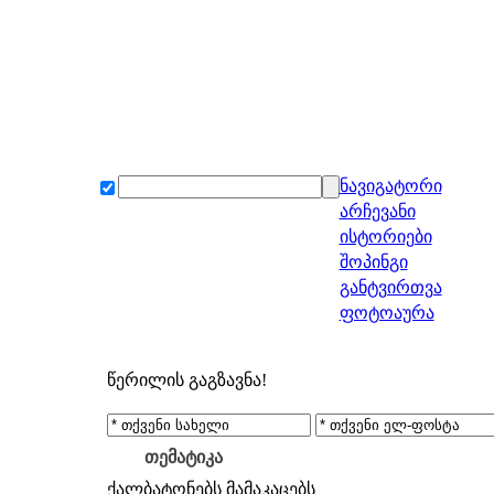
ნავიგატორი
არჩევანი
ისტორიები
შოპინგი
განტვირთვა
ფოტოაურა
წერილის გაგზავნა!
თემატიკა
ქალბატონებს
მამაკაცებს