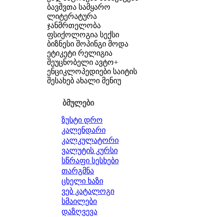
ბავშვთა სამყარო
ლიტერატურა
ჯანმრთელობა
ფსიქოლოგია
სექსი
ბიზნესი
შოპინგი
მოდა
ეტიკეტი
რელიგია
შეუცნობელი
ავტო+
ენციკლოპედიები
საიტის
შესახებ
ახალი მენიუ
ბმულები
ზუსტი დრო
კალენდარი
კალკულატორი
ვალუტის კურსი
სწრაფი სესხები
თარგმნა
ცხელი ხაზი
ვებ კატალოგი
სმაილები
დაზღვევა