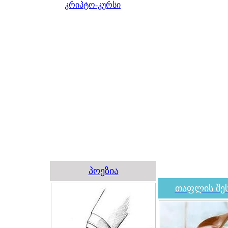
კრიპტო-კურსი
პოეზია
თაფლის შეს