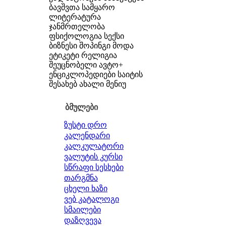
ბავშვთა სამყარო
ლიტერატურა
ჯანმრთელობა
ფსიქოლოგია
სექსი
ბიზნესი
შოპინგი
მოდა
ეტიკეტი
რელიგია
შეუცნობელი
ავტო+
ენციკლოპედიები
საიტის
შესახებ
ახალი მენიუ
ბმულები
ზუსტი დრო
კალენდარი
კალკულატორი
ვალუტის კურსი
სწრაფი სესხები
თარგმნა
ცხელი ხაზი
ვებ კატალოგი
სმაილები
დაზღვევა