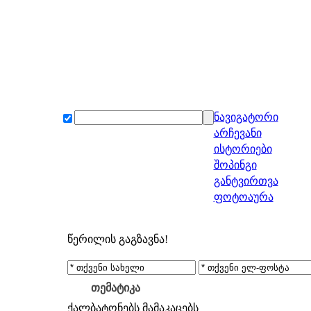
ნავიგატორი
არჩევანი
ისტორიები
შოპინგი
განტვირთვა
ფოტოაურა
წერილის გაგზავნა!
თემატიკა
ქალბატონებს
მამაკაცებს