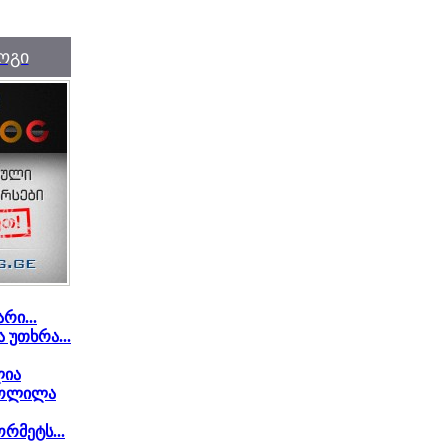
ოგი
რი...
უთხრა...
ლია
აწოლილა
რმეტს...