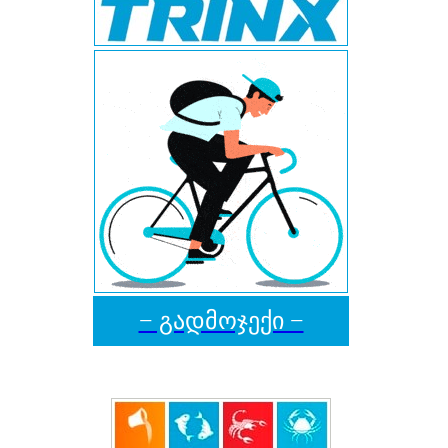
− გადმოჯექი −