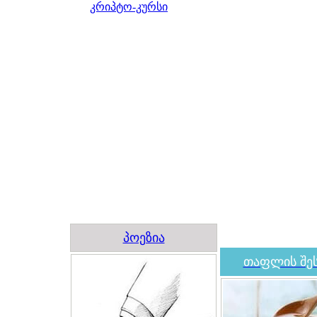
კრიპტო-კურსი
პოეზია
თაფლის შეს