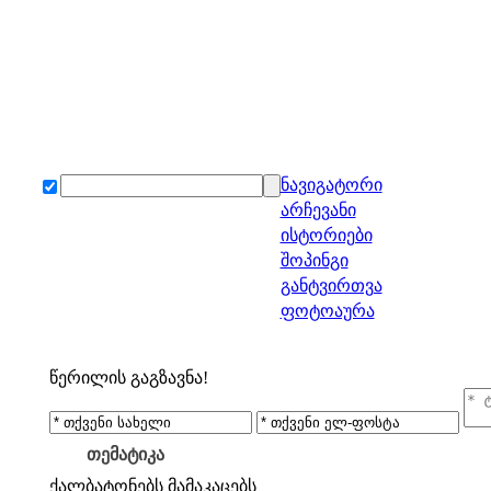
ნავიგატორი
არჩევანი
ისტორიები
შოპინგი
განტვირთვა
ფოტოაურა
წერილის გაგზავნა!
თემატიკა
ქალბატონებს
მამაკაცებს