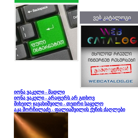
ვებ კატალოგი
იონა ვაკელი - მადლი
იონა ვაკელი - არაფერს არ გთხოვ
მიხეილ ჯავახიშვილი - თეთრი საყელო
აკა მორჩილაძე - ფალიაშვილის ქუჩის ძაღლები