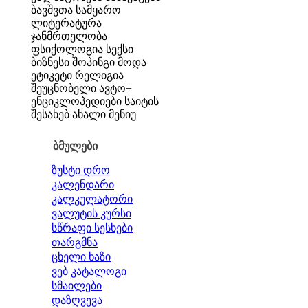
ბავშვთა სამყარო
ლიტერატურა
ჯანმრთელობა
ფსიქოლოგია
სექსი
ბიზნესი
შოპინგი
მოდა
ეტიკეტი
რელიგია
შეუცნობელი
ავტო+
ენციკლოპედიები
საიტის
შესახებ
ახალი მენიუ
ბმულები
ზუსტი დრო
კალენდარი
კალკულატორი
ვალუტის კურსი
სწრაფი სესხები
თარგმნა
ცხელი ხაზი
ვებ კატალოგი
სმაილები
დაზღვევა