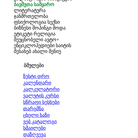
ბავშვთა სამყარო
ლიტერატურა
ჯანმრთელობა
ფსიქოლოგია
სექსი
ბიზნესი
შოპინგი
მოდა
ეტიკეტი
რელიგია
შეუცნობელი
ავტო+
ენციკლოპედიები
საიტის
შესახებ
ახალი მენიუ
ბმულები
ზუსტი დრო
კალენდარი
კალკულატორი
ვალუტის კურსი
სწრაფი სესხები
თარგმნა
ცხელი ხაზი
ვებ კატალოგი
სმაილები
დაზღვევა