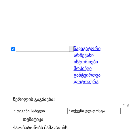
ნავიგატორი
არჩევანი
ისტორიები
შოპინგი
განტვირთვა
ფოტოაურა
წერილის გაგზავნა!
თემატიკა
ქალბატონებს
მამაკაცებს