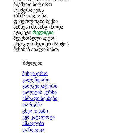
ბავშვთა სამყარო
ლიტერატურა
ჯანმრთელობა
ფსიქოლოგია
სექსი
ბიზნესი
შოპინგი
მოდა
ეტიკეტი
რელიგია
შეუცნობელი
ავტო+
ენციკლოპედიები
საიტის
შესახებ
ახალი მენიუ
ბმულები
ზუსტი დრო
კალენდარი
კალკულატორი
ვალუტის კურსი
სწრაფი სესხები
თარგმნა
ცხელი ხაზი
ვებ კატალოგი
სმაილები
დაზღვევა