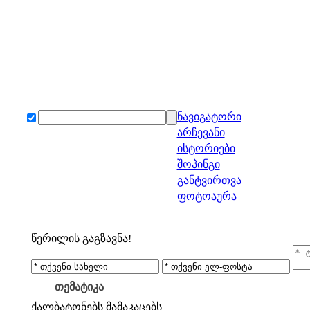
ნავიგატორი
არჩევანი
ისტორიები
შოპინგი
განტვირთვა
ფოტოაურა
წერილის გაგზავნა!
თემატიკა
ქალბატონებს
მამაკაცებს