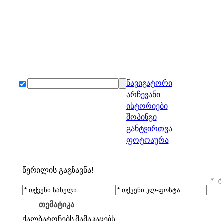
ნავიგატორი
არჩევანი
ისტორიები
შოპინგი
განტვირთვა
ფოტოაურა
წერილის გაგზავნა!
თემატიკა
ქალბატონებს
მამაკაცებს