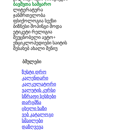
ბავშვთა სამყარო
ლიტერატურა
ჯანმრთელობა
ფსიქოლოგია
სექსი
ბიზნესი
შოპინგი
მოდა
ეტიკეტი
რელიგია
შეუცნობელი
ავტო+
ენციკლოპედიები
საიტის
შესახებ
ახალი მენიუ
ბმულები
ზუსტი დრო
კალენდარი
კალკულატორი
ვალუტის კურსი
სწრაფი სესხები
თარგმნა
ცხელი ხაზი
ვებ კატალოგი
სმაილები
დაზღვევა