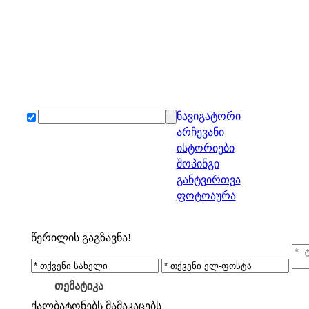
ნავიგატორი
არჩევანი
ისტორიები
შოპინგი
განტვირთვა
ფოტოაურა
წერილის გაგზავნა!
თემატიკა
ქალბატონებს
მამაკაცებს