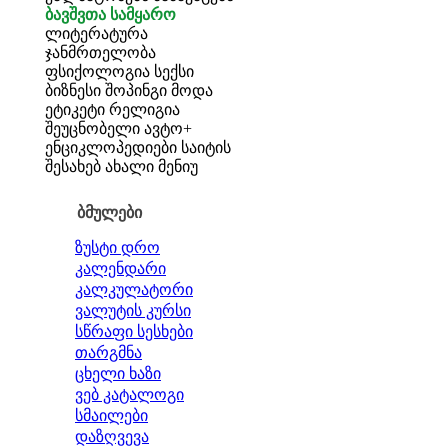
ბავშვთა სამყარო
ლიტერატურა
ჯანმრთელობა
ფსიქოლოგია
სექსი
ბიზნესი
შოპინგი
მოდა
ეტიკეტი
რელიგია
შეუცნობელი
ავტო+
ენციკლოპედიები
საიტის
შესახებ
ახალი მენიუ
ბმულები
ზუსტი დრო
კალენდარი
კალკულატორი
ვალუტის კურსი
სწრაფი სესხები
თარგმნა
ცხელი ხაზი
ვებ კატალოგი
სმაილები
დაზღვევა