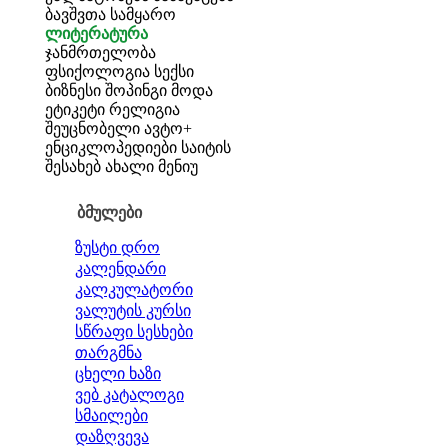
ბავშვთა სამყარო
ლიტერატურა
ჯანმრთელობა
ფსიქოლოგია
სექსი
ბიზნესი
შოპინგი
მოდა
ეტიკეტი
რელიგია
შეუცნობელი
ავტო+
ენციკლოპედიები
საიტის
შესახებ
ახალი მენიუ
ბმულები
ზუსტი დრო
კალენდარი
კალკულატორი
ვალუტის კურსი
სწრაფი სესხები
თარგმნა
ცხელი ხაზი
ვებ კატალოგი
სმაილები
დაზღვევა