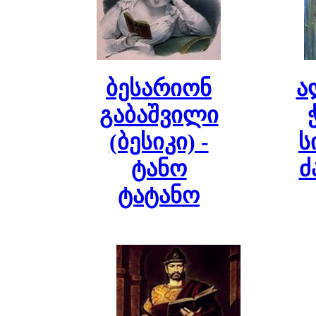
ბესარიონ
ა
გაბაშვილი
(ბესიკი) -
ს
ტანო
ძ
ტატანო