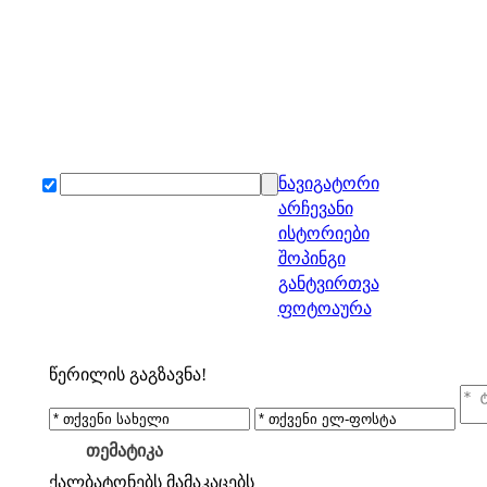
ნავიგატორი
არჩევანი
ისტორიები
შოპინგი
განტვირთვა
ფოტოაურა
წერილის გაგზავნა!
თემატიკა
ქალბატონებს
მამაკაცებს