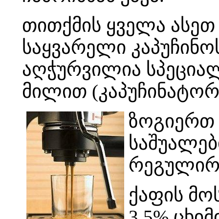
თითქმის ყველა ასეთ
საყვარელი კაპუჩინო
აღჭურვილია სპეცია
მილით (კაპუჩინატორი
ზოგიერთ 
საშუალებ
რეგულირ
ქაფის მო
3,5% ცხიმ