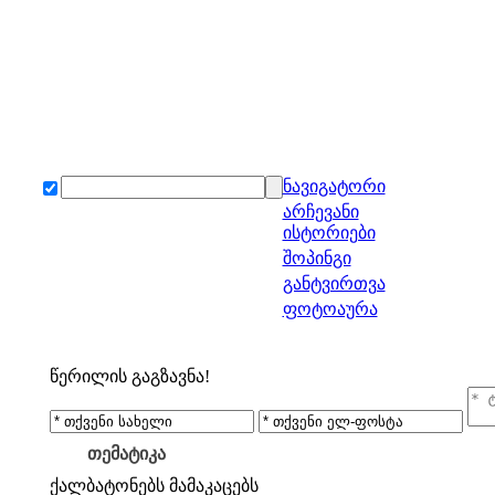
ნავიგატორი
არჩევანი
ისტორიები
შოპინგი
განტვირთვა
ფოტოაურა
წერილის გაგზავნა!
თემატიკა
ქალბატონებს
მამაკაცებს