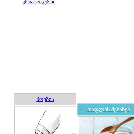
კრიპტო-კურსი
პოეზია
თაფლის შესახებ