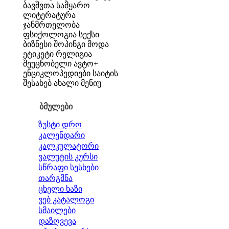
ბავშვთა სამყარო
ლიტერატურა
ჯანმრთელობა
ფსიქოლოგია
სექსი
ბიზნესი
შოპინგი
მოდა
ეტიკეტი
რელიგია
შეუცნობელი
ავტო+
ენციკლოპედიები
საიტის
შესახებ
ახალი მენიუ
ბმულები
ზუსტი დრო
კალენდარი
კალკულატორი
ვალუტის კურსი
სწრაფი სესხები
თარგმნა
ცხელი ხაზი
ვებ კატალოგი
სმაილები
დაზღვევა