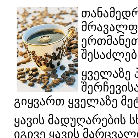
თანამედრ
მრავალფე
ერთმანეთ
შესაძლებ
ყველაზე 
შერჩევის
გიყვართ ყველაზე მე
ყავის მადუღარების ს
იგივე ყავის მარცვალ