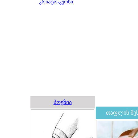
კრიპტო-კურსი
პოეზია
თაფლის შეს