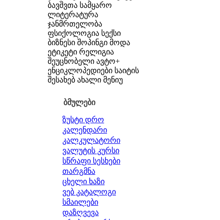
ბავშვთა სამყარო
ლიტერატურა
ჯანმრთელობა
ფსიქოლოგია
სექსი
ბიზნესი
შოპინგი
მოდა
ეტიკეტი
რელიგია
შეუცნობელი
ავტო+
ენციკლოპედიები
საიტის
შესახებ
ახალი მენიუ
ბმულები
ზუსტი დრო
კალენდარი
კალკულატორი
ვალუტის კურსი
სწრაფი სესხები
თარგმნა
ცხელი ხაზი
ვებ კატალოგი
სმაილები
დაზღვევა