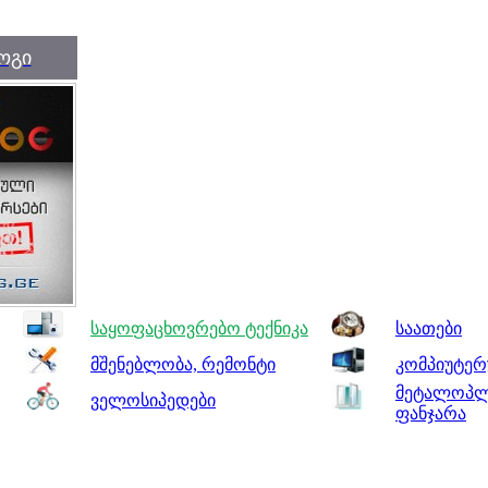
ოგი
საყოფაცხოვრებო ტექნიკა
საათები
მშენებლობა, რემონტი
კომპიუტერ
მეტალოპლა
ველოსიპედები
ფანჯარა