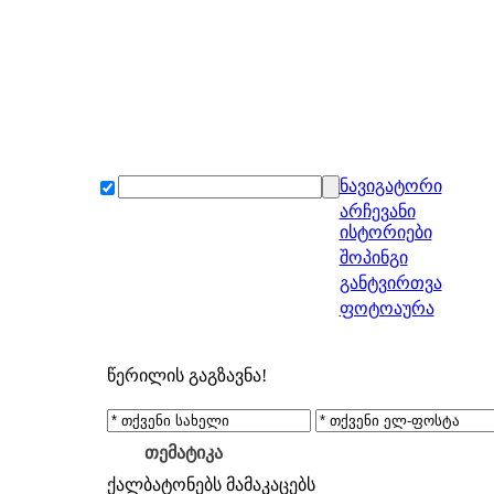
ნავიგატორი
არჩევანი
ისტორიები
შოპინგი
განტვირთვა
ფოტოაურა
წერილის გაგზავნა!
თემატიკა
ქალბატონებს
მამაკაცებს