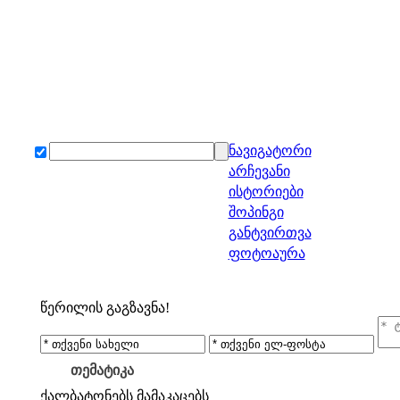
ნავიგატორი
არჩევანი
ისტორიები
შოპინგი
განტვირთვა
ფოტოაურა
წერილის გაგზავნა!
თემატიკა
ქალბატონებს
მამაკაცებს