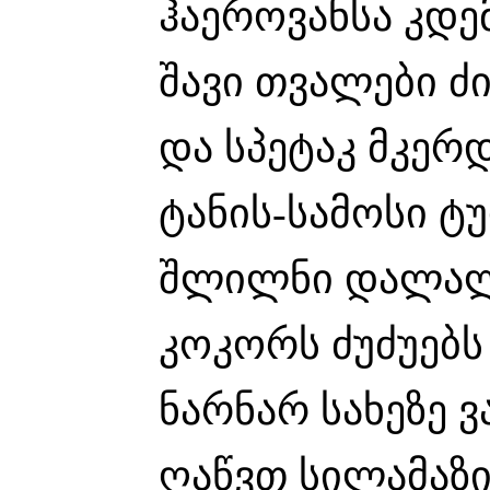
ჰაეროვანსა კდე
შავი თვალები ძ
და სპეტაკ მკერ
ტანის-სამოსი ტ
შლილნი დალალნ
კოკორს ძუძუებს
ნარნარ სახეზე ვ
ღაწვთ სილამაზით