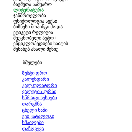
ბავშვთა სამყარო
ლიტერატურა
ჯანმრთელობა
ფსიქოლოგია
სექსი
ბიზნესი
შოპინგი
მოდა
ეტიკეტი
რელიგია
შეუცნობელი
ავტო+
ენციკლოპედიები
საიტის
შესახებ
ახალი მენიუ
ბმულები
ზუსტი დრო
კალენდარი
კალკულატორი
ვალუტის კურსი
სწრაფი სესხები
თარგმნა
ცხელი ხაზი
ვებ კატალოგი
სმაილები
დაზღვევა