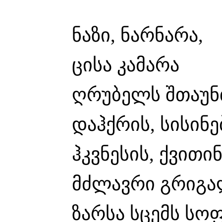
ნაზი, ნარნარა,
ცისა კამარა
ღრუბელს შთაუნთ
დაჰქრის, სისინე
ჰკვნესის, ქვითი
მძლავრი გრიგალი
ზარსა სცემს სო