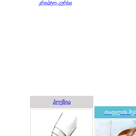
კრიპტო-კურსი
პოეზია
თაფლის შეს