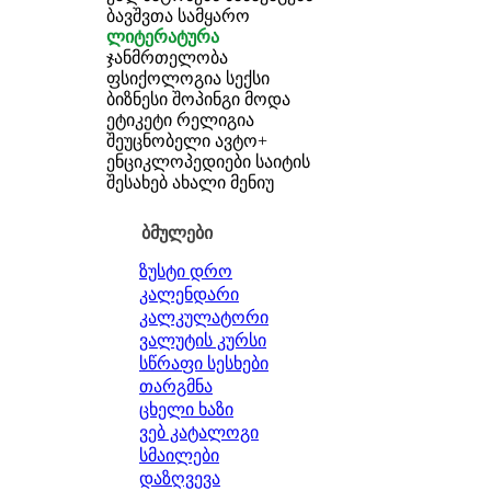
ბავშვთა სამყარო
ლიტერატურა
ჯანმრთელობა
ფსიქოლოგია
სექსი
ბიზნესი
შოპინგი
მოდა
ეტიკეტი
რელიგია
შეუცნობელი
ავტო+
ენციკლოპედიები
საიტის
შესახებ
ახალი მენიუ
ბმულები
ზუსტი დრო
კალენდარი
კალკულატორი
ვალუტის კურსი
სწრაფი სესხები
თარგმნა
ცხელი ხაზი
ვებ კატალოგი
სმაილები
დაზღვევა