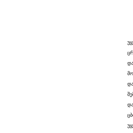
უყ
ცრ
და
მო
და
შე
და
ცბ
უყ