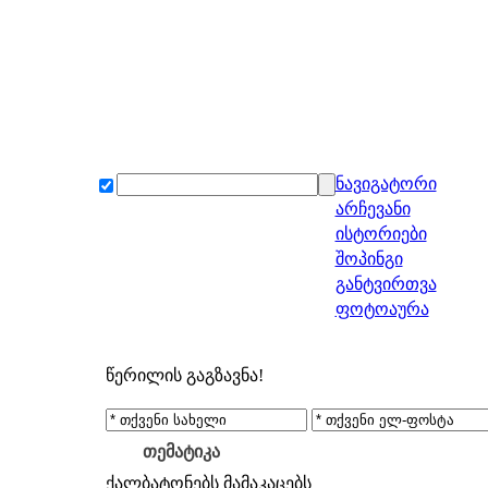
ნავიგატორი
არჩევანი
ისტორიები
შოპინგი
განტვირთვა
ფოტოაურა
წერილის გაგზავნა!
თემატიკა
ქალბატონებს
მამაკაცებს