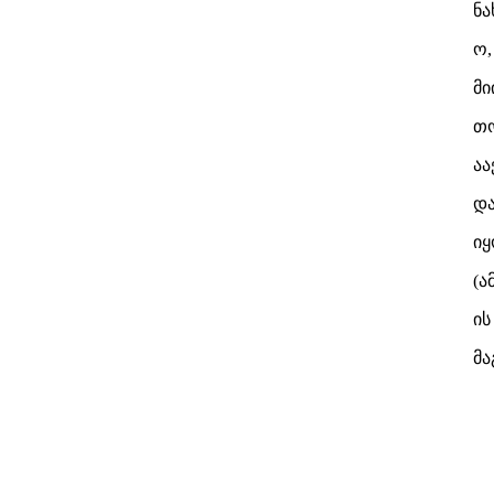
ნა
ო,
მი
თო
აა
და
იყ
(ა
ის
მა