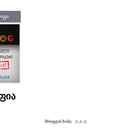
ოგი
აფია
შრიფტის ზომა
A
A
A