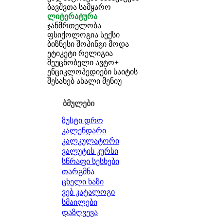
ბავშვთა სამყარო
ლიტერატურა
ჯანმრთელობა
ფსიქოლოგია
სექსი
ბიზნესი
შოპინგი
მოდა
ეტიკეტი
რელიგია
შეუცნობელი
ავტო+
ენციკლოპედიები
საიტის
შესახებ
ახალი მენიუ
ბმულები
ზუსტი დრო
კალენდარი
კალკულატორი
ვალუტის კურსი
სწრაფი სესხები
თარგმნა
ცხელი ხაზი
ვებ კატალოგი
სმაილები
დაზღვევა