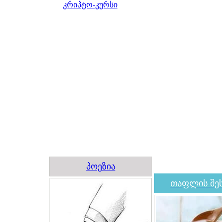
კრიპტო-კურსი
პოეზია
თაფლის შეს