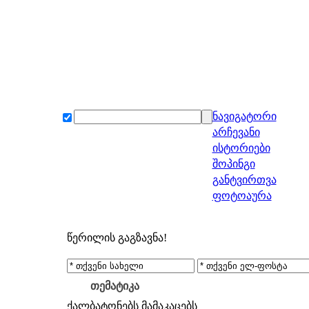
ნავიგატორი
არჩევანი
ისტორიები
შოპინგი
განტვირთვა
ფოტოაურა
წერილის გაგზავნა!
თემატიკა
ქალბატონებს
მამაკაცებს