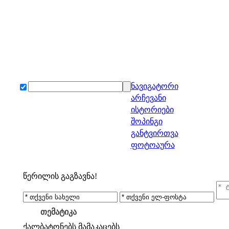
ნავიგატორი
არჩევანი
ისტორიები
შოპინგი
განტვირთვა
ფოტოაურა
წერილის გაგზავნა!
თემატიკა
ქალბატონებს
მამაკაცებს