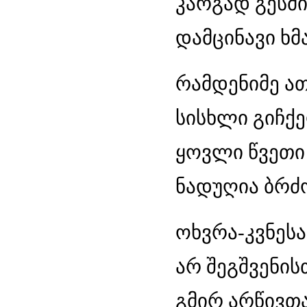
კარგად გესმი
დამცინავი ხმა
რამდენიმე ა
სისხლი გიჩქე
ყოვლი წვეთი
ნადუღია ბრძ
ოხვრა-კვნესა
არ შეგშვენის
გმირ არწივთ