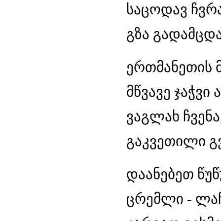
საცოდავ ჩვრა
გზა გადამცდ
ერთმანეთის 
მწვავე ჯაჭვი 
ვაგლახ ჩვენა
გაკვეთილი გ
დაანებეთ წუწ
ცრემლი - ლაჩ