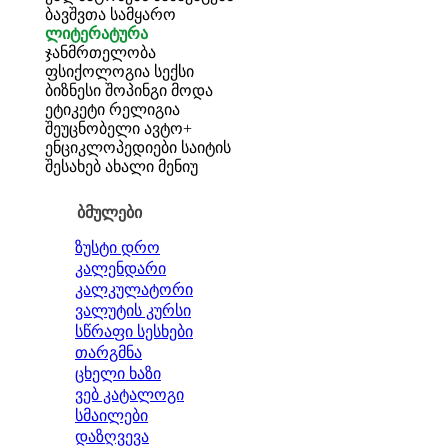
ბავშვთა სამყარო
ლიტერატურა
ჯანმრთელობა
ფსიქოლოგია
სექსი
ბიზნესი
შოპინგი
მოდა
ეტიკეტი
რელიგია
შეუცნობელი
ავტო+
ენციკლოპედიები
საიტის
შესახებ
ახალი მენიუ
ბმულები
ზუსტი დრო
კალენდარი
კალკულატორი
ვალუტის კურსი
სწრაფი სესხები
თარგმნა
ცხელი ხაზი
ვებ კატალოგი
სმაილები
დაზღვევა