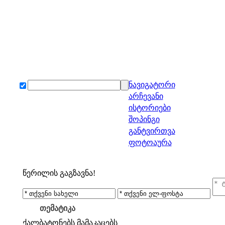
ნავიგატორი
არჩევანი
ისტორიები
შოპინგი
განტვირთვა
ფოტოაურა
წერილის გაგზავნა!
თემატიკა
ქალბატონებს
მამაკაცებს