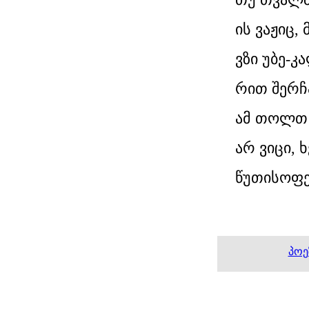
ის ვაჟიც,
ვზი უბე-კ
რით შერჩა
ამ თოლთ 
არ ვიცი, 
წუთისოფე
პოე