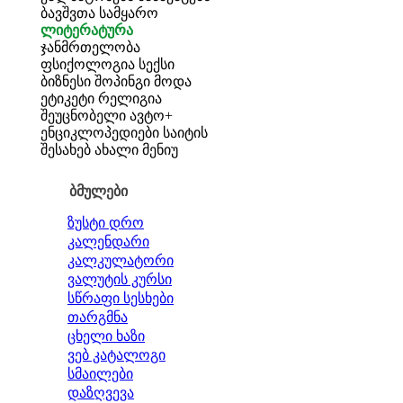
ბავშვთა სამყარო
ლიტერატურა
ჯანმრთელობა
ფსიქოლოგია
სექსი
ბიზნესი
შოპინგი
მოდა
ეტიკეტი
რელიგია
შეუცნობელი
ავტო+
ენციკლოპედიები
საიტის
შესახებ
ახალი მენიუ
ბმულები
ზუსტი დრო
კალენდარი
კალკულატორი
ვალუტის კურსი
სწრაფი სესხები
თარგმნა
ცხელი ხაზი
ვებ კატალოგი
სმაილები
დაზღვევა