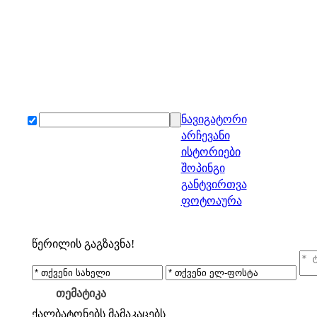
ნავიგატორი
არჩევანი
ისტორიები
შოპინგი
განტვირთვა
ფოტოაურა
წერილის გაგზავნა!
თემატიკა
ქალბატონებს
მამაკაცებს