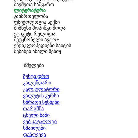
ბავშვთა სამყარო
ლიტერატურა
ჯანმრთელობა
ფსიქოლოგია
სექსი
ბიზნესი
შოპინგი
მოდა
ეტიკეტი
რელიგია
შეუცნობელი
ავტო+
ენციკლოპედიები
საიტის
შესახებ
ახალი მენიუ
ბმულები
ზუსტი დრო
კალენდარი
კალკულატორი
ვალუტის კურსი
სწრაფი სესხები
თარგმნა
ცხელი ხაზი
ვებ კატალოგი
სმაილები
დაზღვევა