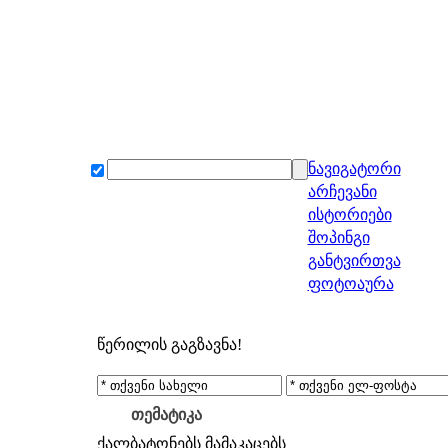
ნავიგატორი
არჩევანი
ისტორიები
შოპინგი
განტვირთვა
ფოტოაურა
წერილის გაგზავნა!
თემატიკა
ქალბატონებს
მამაკაცებს