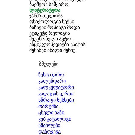
ბავშვთა სამყარო
ლიტერატურა
ჯანმრთელობა
ფსიქოლოგია
სექსი
ბიზნესი
შოპინგი
მოდა
ეტიკეტი
რელიგია
შეუცნობელი
ავტო+
ენციკლოპედიები
საიტის
შესახებ
ახალი მენიუ
ბმულები
ზუსტი დრო
კალენდარი
კალკულატორი
ვალუტის კურსი
სწრაფი სესხები
თარგმნა
ცხელი ხაზი
ვებ კატალოგი
სმაილები
დაზღვევა