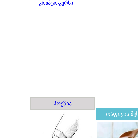
კრიპტო-კურსი
პოეზია
თაფლის შეს