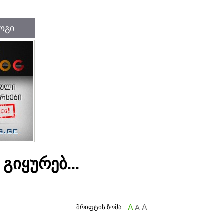
ოგი
გიყურებ...
შრიფტის ზომა
A
A
A