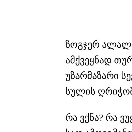
ზოგჯერ ალალი
ამქვეყნად თურ
უზარმაზარი სე
სულის ღრიჭოშ
რა ვქნა? რა ვ