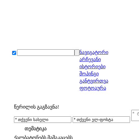
ნავიგატორი
არჩევანი
ისტორიები
შოპინგი
განტვირთვა
ფოტოაურა
წერილის გაგზავნა!
თემატიკა
ქალბატონებს
მამაკაცებს