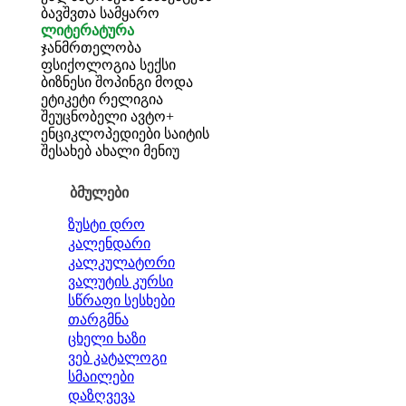
ბავშვთა სამყარო
ლიტერატურა
ჯანმრთელობა
ფსიქოლოგია
სექსი
ბიზნესი
შოპინგი
მოდა
ეტიკეტი
რელიგია
შეუცნობელი
ავტო+
ენციკლოპედიები
საიტის
შესახებ
ახალი მენიუ
ბმულები
ზუსტი დრო
კალენდარი
კალკულატორი
ვალუტის კურსი
სწრაფი სესხები
თარგმნა
ცხელი ხაზი
ვებ კატალოგი
სმაილები
დაზღვევა