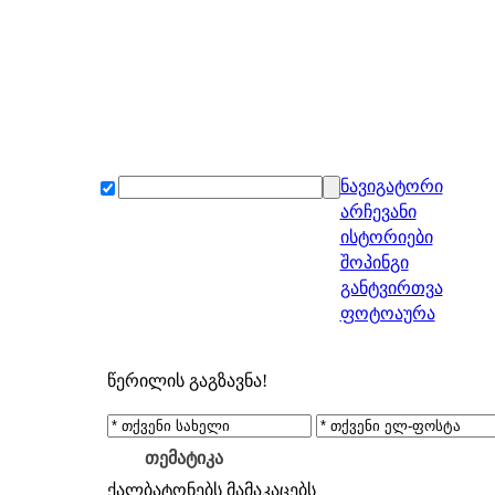
ნავიგატორი
არჩევანი
ისტორიები
შოპინგი
განტვირთვა
ფოტოაურა
წერილის გაგზავნა!
თემატიკა
ქალბატონებს
მამაკაცებს