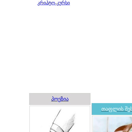
კრიპტო-კურსი
პოეზია
თაფლის შეს