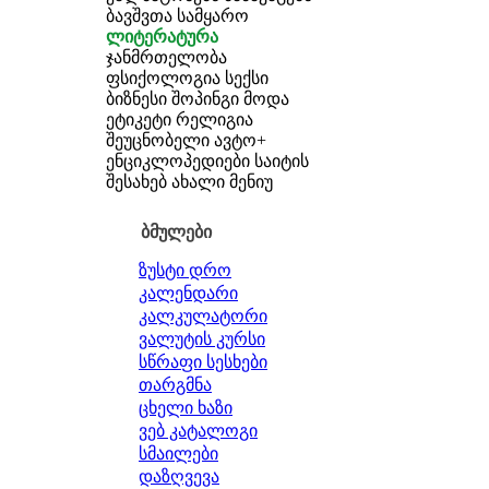
ბავშვთა სამყარო
ლიტერატურა
ჯანმრთელობა
ფსიქოლოგია
სექსი
ბიზნესი
შოპინგი
მოდა
ეტიკეტი
რელიგია
შეუცნობელი
ავტო+
ენციკლოპედიები
საიტის
შესახებ
ახალი მენიუ
ბმულები
ზუსტი დრო
კალენდარი
კალკულატორი
ვალუტის კურსი
სწრაფი სესხები
თარგმნა
ცხელი ხაზი
ვებ კატალოგი
სმაილები
დაზღვევა