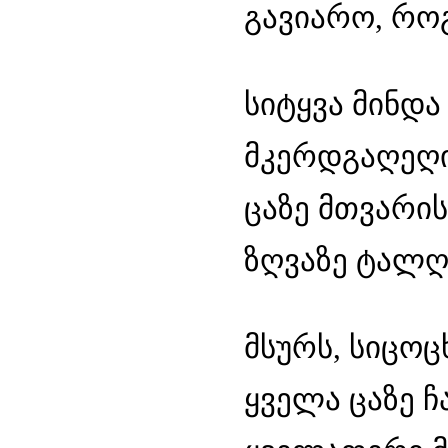
გავიარო, რო
სიტყვა მინდა
მკერდგაღეღილ
ცაზე მთვარის
ზღვაზე ტალღა
მსურს, სიცოც
ყველა ცაზე ჩ