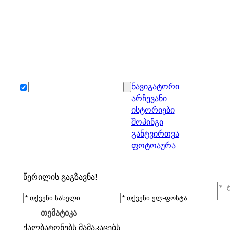
ნავიგატორი
არჩევანი
ისტორიები
შოპინგი
განტვირთვა
ფოტოაურა
წერილის გაგზავნა!
თემატიკა
ქალბატონებს
მამაკაცებს