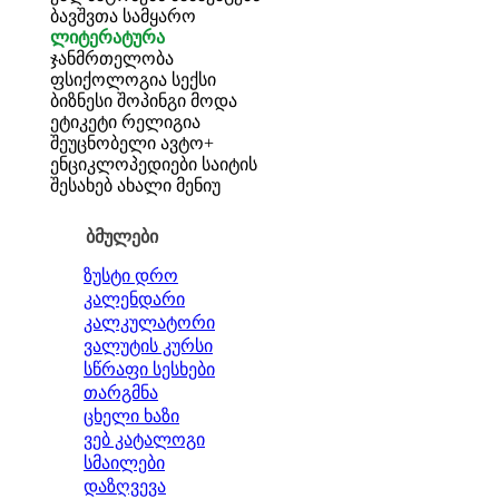
ბავშვთა სამყარო
ლიტერატურა
ჯანმრთელობა
ფსიქოლოგია
სექსი
ბიზნესი
შოპინგი
მოდა
ეტიკეტი
რელიგია
შეუცნობელი
ავტო+
ენციკლოპედიები
საიტის
შესახებ
ახალი მენიუ
ბმულები
ზუსტი დრო
კალენდარი
კალკულატორი
ვალუტის კურსი
სწრაფი სესხები
თარგმნა
ცხელი ხაზი
ვებ კატალოგი
სმაილები
დაზღვევა