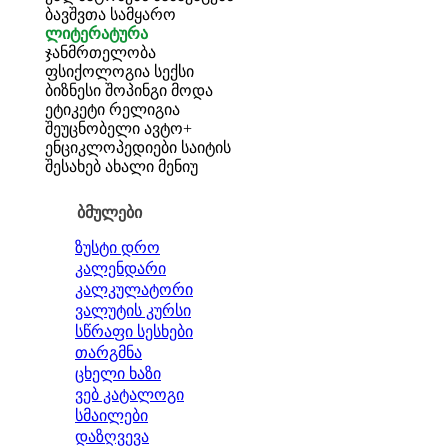
ბავშვთა სამყარო
ლიტერატურა
ჯანმრთელობა
ფსიქოლოგია
სექსი
ბიზნესი
შოპინგი
მოდა
ეტიკეტი
რელიგია
შეუცნობელი
ავტო+
ენციკლოპედიები
საიტის
შესახებ
ახალი მენიუ
ბმულები
ზუსტი დრო
კალენდარი
კალკულატორი
ვალუტის კურსი
სწრაფი სესხები
თარგმნა
ცხელი ხაზი
ვებ კატალოგი
სმაილები
დაზღვევა