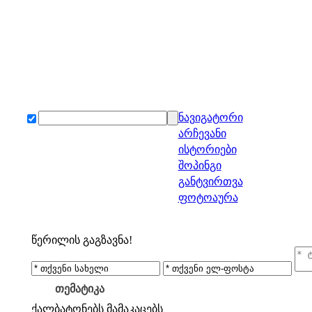
ნავიგატორი
არჩევანი
ისტორიები
შოპინგი
განტვირთვა
ფოტოაურა
წერილის გაგზავნა!
თემატიკა
ქალბატონებს
მამაკაცებს