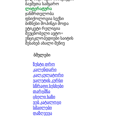
ბავშვთა სამყარო
ლიტერატურა
ჯანმრთელობა
ფსიქოლოგია
სექსი
ბიზნესი
შოპინგი
მოდა
ეტიკეტი
რელიგია
შეუცნობელი
ავტო+
ენციკლოპედიები
საიტის
შესახებ
ახალი მენიუ
ბმულები
ზუსტი დრო
კალენდარი
კალკულატორი
ვალუტის კურსი
სწრაფი სესხები
თარგმნა
ცხელი ხაზი
ვებ კატალოგი
სმაილები
დაზღვევა