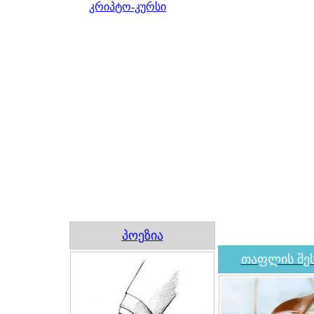
კრიპტო-კურსი
პოეზია
თაფლის შეს