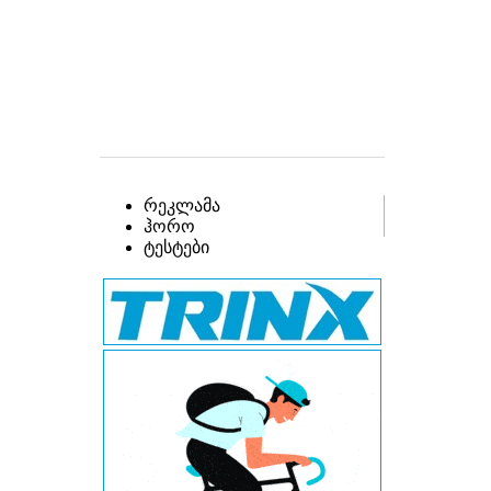
რეკლამა
ჰორო
ტესტები