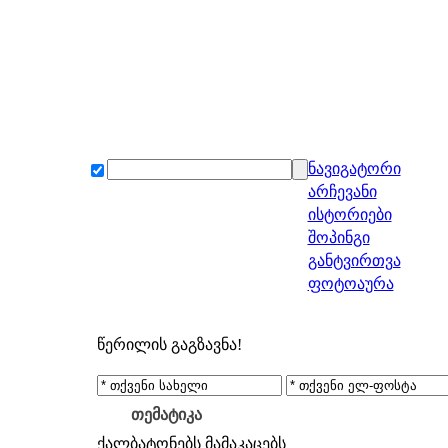
ნავიგატორი
არჩევანი
ისტორიები
შოპინგი
განტვირთვა
ფოტოაურა
წერილის გაგზავნა!
თემატიკა
ქალბატონებს
მამაკაცებს