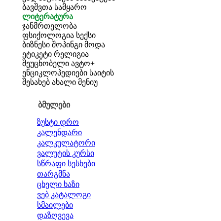
ბავშვთა სამყარო
ლიტერატურა
ჯანმრთელობა
ფსიქოლოგია
სექსი
ბიზნესი
შოპინგი
მოდა
ეტიკეტი
რელიგია
შეუცნობელი
ავტო+
ენციკლოპედიები
საიტის
შესახებ
ახალი მენიუ
ბმულები
ზუსტი დრო
კალენდარი
კალკულატორი
ვალუტის კურსი
სწრაფი სესხები
თარგმნა
ცხელი ხაზი
ვებ კატალოგი
სმაილები
დაზღვევა