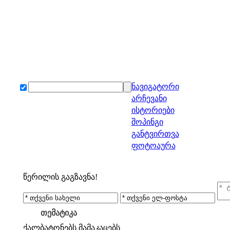
ნავიგატორი
არჩევანი
ისტორიები
შოპინგი
განტვირთვა
ფოტოაურა
წერილის გაგზავნა!
თემატიკა
ქალბატონებს
მამაკაცებს