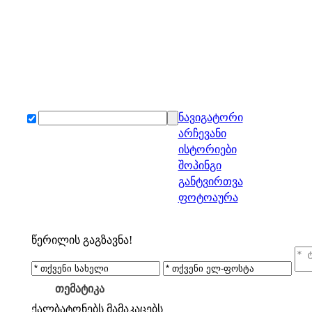
ნავიგატორი
არჩევანი
ისტორიები
შოპინგი
განტვირთვა
ფოტოაურა
წერილის გაგზავნა!
თემატიკა
ქალბატონებს
მამაკაცებს