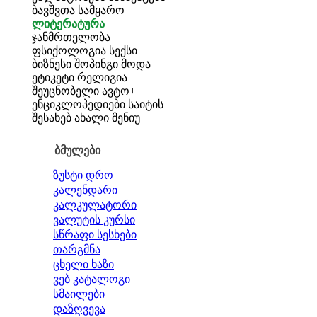
ბავშვთა სამყარო
ლიტერატურა
ჯანმრთელობა
ფსიქოლოგია
სექსი
ბიზნესი
შოპინგი
მოდა
ეტიკეტი
რელიგია
შეუცნობელი
ავტო+
ენციკლოპედიები
საიტის
შესახებ
ახალი მენიუ
ბმულები
ზუსტი დრო
კალენდარი
კალკულატორი
ვალუტის კურსი
სწრაფი სესხები
თარგმნა
ცხელი ხაზი
ვებ კატალოგი
სმაილები
დაზღვევა