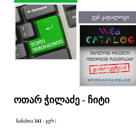
ვებ კატალოგი
ოთარ ჭილაძე - ჩიტი
ნანახია
341
- ჯერ |