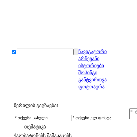
ნავიგატორი
არჩევანი
ისტორიები
შოპინგი
განტვირთვა
ფოტოაურა
წერილის გაგზავნა!
თემატიკა
ქალბატონებს
მამაკაცებს