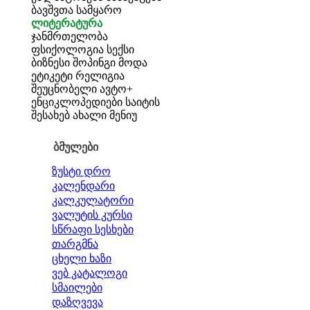
ბავშვთა სამყარო
ლიტერატურა
ჯანმრთელობა
ფსიქოლოგია
სექსი
ბიზნესი
შოპინგი
მოდა
ეტიკეტი
რელიგია
შეუცნობელი
ავტო+
ენციკლოპედიები
საიტის
შესახებ
ახალი მენიუ
ბმულები
ზუსტი დრო
კალენდარი
კალკულატორი
ვალუტის კურსი
სწრაფი სესხები
თარგმნა
ცხელი ხაზი
ვებ კატალოგი
სმაილები
დაზღვევა