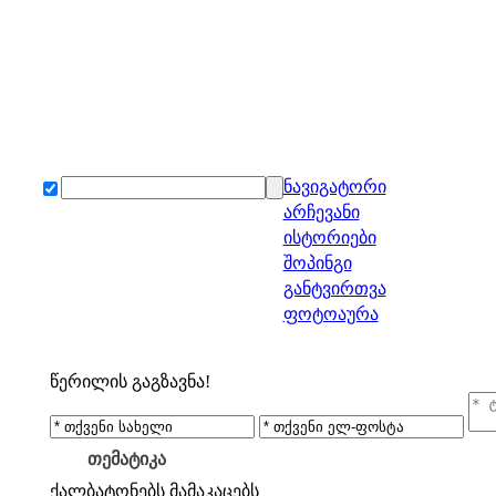
ნავიგატორი
არჩევანი
ისტორიები
შოპინგი
განტვირთვა
ფოტოაურა
წერილის გაგზავნა!
თემატიკა
ქალბატონებს
მამაკაცებს