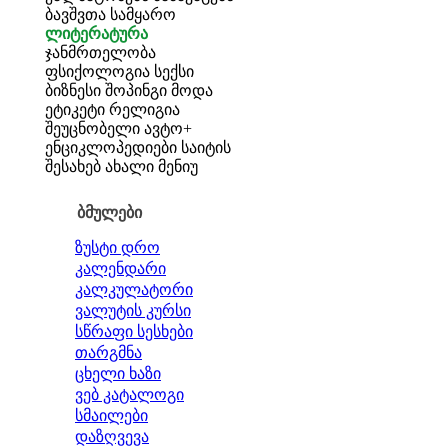
ბავშვთა სამყარო
ლიტერატურა
ჯანმრთელობა
ფსიქოლოგია
სექსი
ბიზნესი
შოპინგი
მოდა
ეტიკეტი
რელიგია
შეუცნობელი
ავტო+
ენციკლოპედიები
საიტის
შესახებ
ახალი მენიუ
ბმულები
ზუსტი დრო
კალენდარი
კალკულატორი
ვალუტის კურსი
სწრაფი სესხები
თარგმნა
ცხელი ხაზი
ვებ კატალოგი
სმაილები
დაზღვევა