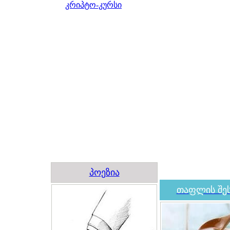
კრიპტო-კურსი
პოეზია
თაფლის შეს