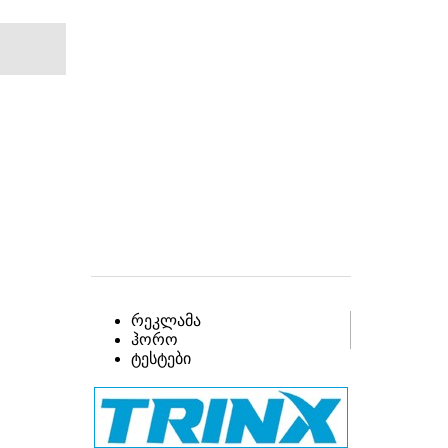
რეკლამა
ჰორო
ტესტები