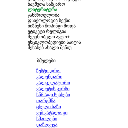
ბავშვთა სამყარო
ლიტერატურა
ჯანმრთელობა
ფსიქოლოგია
სექსი
ბიზნესი
შოპინგი
მოდა
ეტიკეტი
რელიგია
შეუცნობელი
ავტო+
ენციკლოპედიები
საიტის
შესახებ
ახალი მენიუ
ბმულები
ზუსტი დრო
კალენდარი
კალკულატორი
ვალუტის კურსი
სწრაფი სესხები
თარგმნა
ცხელი ხაზი
ვებ კატალოგი
სმაილები
დაზღვევა