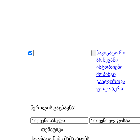
ნავიგატორი
არჩევანი
ისტორიები
შოპინგი
განტვირთვა
ფოტოაურა
წერილის გაგზავნა!
თემატიკა
ქალბატონებს
მამაკაცებს