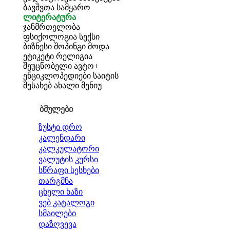
ბავშვთა სამყარო
ლიტერატურა
ჯანმრთელობა
ფსიქოლოგია
სექსი
ბიზნესი
შოპინგი
მოდა
ეტიკეტი
რელიგია
შეუცნობელი
ავტო+
ენციკლოპედიები
საიტის
შესახებ
ახალი მენიუ
ბმულები
ზუსტი დრო
კალენდარი
კალკულატორი
ვალუტის კურსი
სწრაფი სესხები
თარგმნა
ცხელი ხაზი
ვებ კატალოგი
სმაილები
დაზღვევა