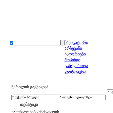
ნავიგატორი
არჩევანი
ისტორიები
შოპინგი
განტვირთვა
ფოტოაურა
წერილის გაგზავნა!
თემატიკა
ქალბატონებს
მამაკაცებს