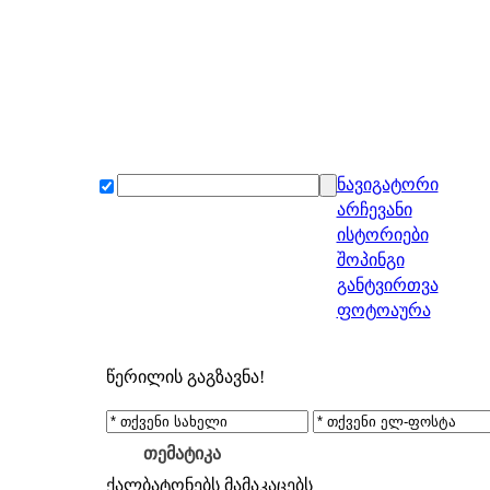
ნავიგატორი
არჩევანი
ისტორიები
შოპინგი
განტვირთვა
ფოტოაურა
წერილის გაგზავნა!
თემატიკა
ქალბატონებს
მამაკაცებს