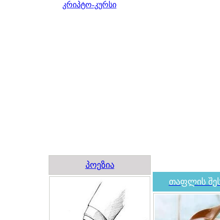
კრიპტო-კურსი
პოეზია
თაფლის შეს