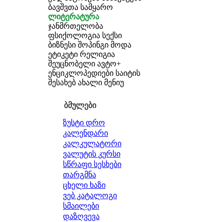
ბავშვთა სამყარო
ლიტერატურა
ჯანმრთელობა
ფსიქოლოგია
სექსი
ბიზნესი
შოპინგი
მოდა
ეტიკეტი
რელიგია
შეუცნობელი
ავტო+
ენციკლოპედიები
საიტის
შესახებ
ახალი მენიუ
ბმულები
ზუსტი დრო
კალენდარი
კალკულატორი
ვალუტის კურსი
სწრაფი სესხები
თარგმნა
ცხელი ხაზი
ვებ კატალოგი
სმაილები
დაზღვევა