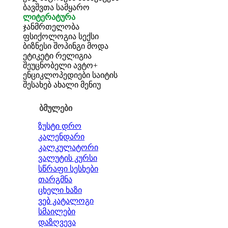
ბავშვთა სამყარო
ლიტერატურა
ჯანმრთელობა
ფსიქოლოგია
სექსი
ბიზნესი
შოპინგი
მოდა
ეტიკეტი
რელიგია
შეუცნობელი
ავტო+
ენციკლოპედიები
საიტის
შესახებ
ახალი მენიუ
ბმულები
ზუსტი დრო
კალენდარი
კალკულატორი
ვალუტის კურსი
სწრაფი სესხები
თარგმნა
ცხელი ხაზი
ვებ კატალოგი
სმაილები
დაზღვევა