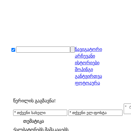
ნავიგატორი
არჩევანი
ისტორიები
შოპინგი
განტვირთვა
ფოტოაურა
წერილის გაგზავნა!
თემატიკა
ქალბატონებს
მამაკაცებს