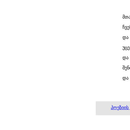
მთ
ჩვე
და
უცე
და 
შე
და 
პოეზიის