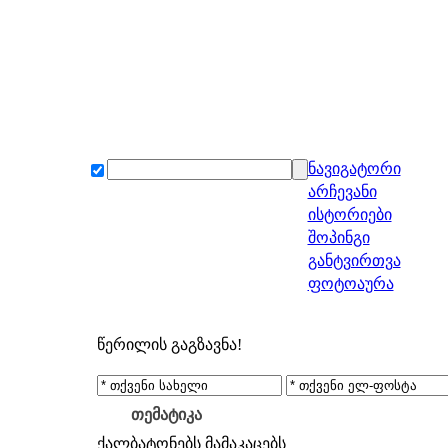
ნავიგატორი
არჩევანი
ისტორიები
შოპინგი
განტვირთვა
ფოტოაურა
წერილის გაგზავნა!
თემატიკა
ქალბატონებს
მამაკაცებს