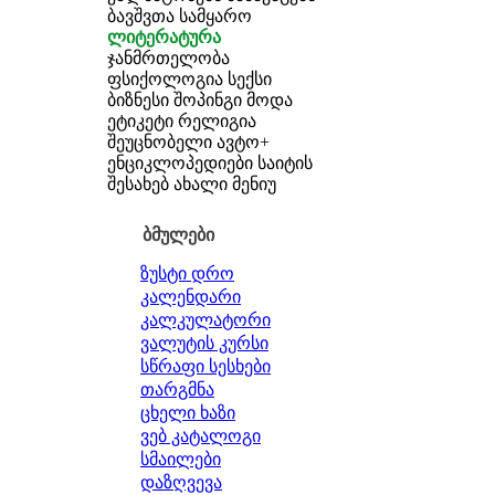
ბავშვთა სამყარო
ლიტერატურა
ჯანმრთელობა
ფსიქოლოგია
სექსი
ბიზნესი
შოპინგი
მოდა
ეტიკეტი
რელიგია
შეუცნობელი
ავტო+
ენციკლოპედიები
საიტის
შესახებ
ახალი მენიუ
ბმულები
ზუსტი დრო
კალენდარი
კალკულატორი
ვალუტის კურსი
სწრაფი სესხები
თარგმნა
ცხელი ხაზი
ვებ კატალოგი
სმაილები
დაზღვევა