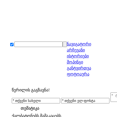
ნავიგატორი
არჩევანი
ისტორიები
შოპინგი
განტვირთვა
ფოტოაურა
წერილის გაგზავნა!
თემატიკა
ქალბატონებს
მამაკაცებს