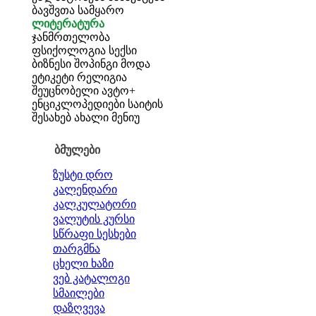
ბავშვთა სამყარო
ლიტერატურა
ჯანმრთელობა
ფსიქოლოგია
სექსი
ბიზნესი
შოპინგი
მოდა
ეტიკეტი
რელიგია
შეუცნობელი
ავტო+
ენციკლოპედიები
საიტის
შესახებ
ახალი მენიუ
ბმულები
ზუსტი დრო
კალენდარი
კალკულატორი
ვალუტის კურსი
სწრაფი სესხები
თარგმნა
ცხელი ხაზი
ვებ კატალოგი
სმაილები
დაზღვევა