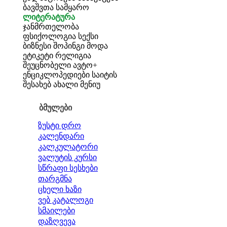
ბავშვთა სამყარო
ლიტერატურა
ჯანმრთელობა
ფსიქოლოგია
სექსი
ბიზნესი
შოპინგი
მოდა
ეტიკეტი
რელიგია
შეუცნობელი
ავტო+
ენციკლოპედიები
საიტის
შესახებ
ახალი მენიუ
ბმულები
ზუსტი დრო
კალენდარი
კალკულატორი
ვალუტის კურსი
სწრაფი სესხები
თარგმნა
ცხელი ხაზი
ვებ კატალოგი
სმაილები
დაზღვევა