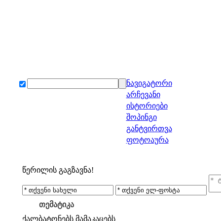
ნავიგატორი
არჩევანი
ისტორიები
შოპინგი
განტვირთვა
ფოტოაურა
წერილის გაგზავნა!
თემატიკა
ქალბატონებს
მამაკაცებს