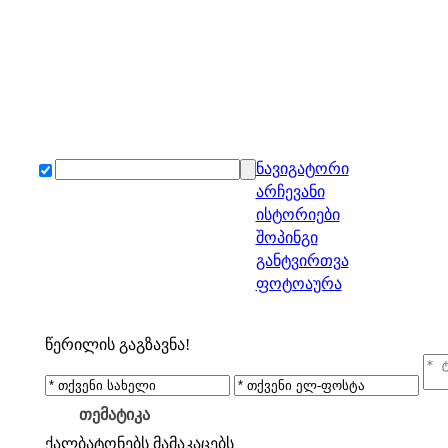
ნავიგატორი
არჩევანი
ისტორიები
შოპინგი
განტვირთვა
ფოტოაურა
წერილის გაგზავნა!
თემატიკა
ქალბატონებს
მამაკაცებს