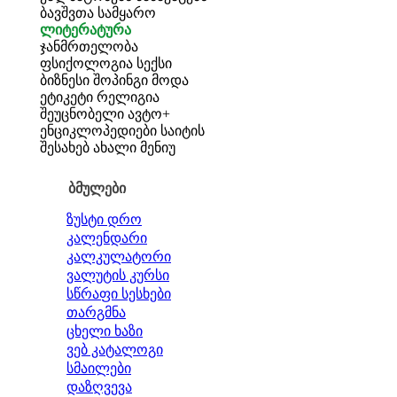
ბავშვთა სამყარო
ლიტერატურა
ჯანმრთელობა
ფსიქოლოგია
სექსი
ბიზნესი
შოპინგი
მოდა
ეტიკეტი
რელიგია
შეუცნობელი
ავტო+
ენციკლოპედიები
საიტის
შესახებ
ახალი მენიუ
ბმულები
ზუსტი დრო
კალენდარი
კალკულატორი
ვალუტის კურსი
სწრაფი სესხები
თარგმნა
ცხელი ხაზი
ვებ კატალოგი
სმაილები
დაზღვევა