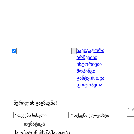
ნავიგატორი
არჩევანი
ისტორიები
შოპინგი
განტვირთვა
ფოტოაურა
წერილის გაგზავნა!
თემატიკა
ქალბატონებს
მამაკაცებს