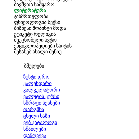
ბავშვთა სამყარო
ლიტერატურა
ჯანმრთელობა
ფსიქოლოგია
სექსი
ბიზნესი
შოპინგი
მოდა
ეტიკეტი
რელიგია
შეუცნობელი
ავტო+
ენციკლოპედიები
საიტის
შესახებ
ახალი მენიუ
ბმულები
ზუსტი დრო
კალენდარი
კალკულატორი
ვალუტის კურსი
სწრაფი სესხები
თარგმნა
ცხელი ხაზი
ვებ კატალოგი
სმაილები
დაზღვევა