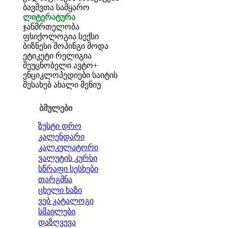
ბავშვთა სამყარო
ლიტერატურა
ჯანმრთელობა
ფსიქოლოგია
სექსი
ბიზნესი
შოპინგი
მოდა
ეტიკეტი
რელიგია
შეუცნობელი
ავტო+
ენციკლოპედიები
საიტის
შესახებ
ახალი მენიუ
ბმულები
ზუსტი დრო
კალენდარი
კალკულატორი
ვალუტის კურსი
სწრაფი სესხები
თარგმნა
ცხელი ხაზი
ვებ კატალოგი
სმაილები
დაზღვევა