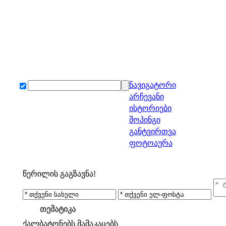
ნავიგატორი
არჩევანი
ისტორიები
შოპინგი
განტვირთვა
ფოტოაურა
წერილის გაგზავნა!
თემატიკა
ქალბატონებს
მამაკაცებს