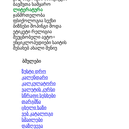
ბავშვთა სამყარო
ლიტერატურა
ჯანმრთელობა
ფსიქოლოგია
სექსი
ბიზნესი
შოპინგი
მოდა
ეტიკეტი
რელიგია
შეუცნობელი
ავტო+
ენციკლოპედიები
საიტის
შესახებ
ახალი მენიუ
ბმულები
ზუსტი დრო
კალენდარი
კალკულატორი
ვალუტის კურსი
სწრაფი სესხები
თარგმნა
ცხელი ხაზი
ვებ კატალოგი
სმაილები
დაზღვევა