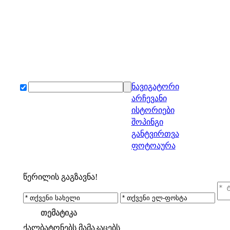
ნავიგატორი
არჩევანი
ისტორიები
შოპინგი
განტვირთვა
ფოტოაურა
წერილის გაგზავნა!
თემატიკა
ქალბატონებს
მამაკაცებს