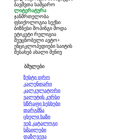
ბავშვთა სამყარო
ლიტერატურა
ჯანმრთელობა
ფსიქოლოგია
სექსი
ბიზნესი
შოპინგი
მოდა
ეტიკეტი
რელიგია
შეუცნობელი
ავტო+
ენციკლოპედიები
საიტის
შესახებ
ახალი მენიუ
ბმულები
ზუსტი დრო
კალენდარი
კალკულატორი
ვალუტის კურსი
სწრაფი სესხები
თარგმნა
ცხელი ხაზი
ვებ კატალოგი
სმაილები
დაზღვევა