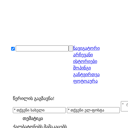
ნავიგატორი
არჩევანი
ისტორიები
შოპინგი
განტვირთვა
ფოტოაურა
წერილის გაგზავნა!
თემატიკა
ქალბატონებს
მამაკაცებს