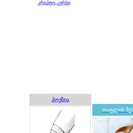
კრიპტო-კურსი
პოეზია
თაფლის შეს