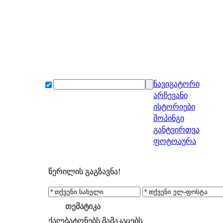
ნავიგატორი
არჩევანი
ისტორიები
შოპინგი
განტვირთვა
ფოტოაურა
წერილის გაგზავნა!
თემატიკა
ქალბატონებს
მამაკაცებს