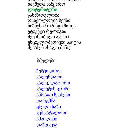
ბავშვთა სამყარო
ლიტერატურა
ჯანმრთელობა
ფსიქოლოგია
სექსი
ბიზნესი
შოპინგი
მოდა
ეტიკეტი
რელიგია
შეუცნობელი
ავტო+
ენციკლოპედიები
საიტის
შესახებ
ახალი მენიუ
ბმულები
ზუსტი დრო
კალენდარი
კალკულატორი
ვალუტის კურსი
სწრაფი სესხები
თარგმნა
ცხელი ხაზი
ვებ კატალოგი
სმაილები
დაზღვევა