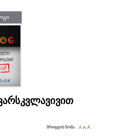
ოგი
 ვარსკვლავივით
შრიფტის ზომა
A
A
A