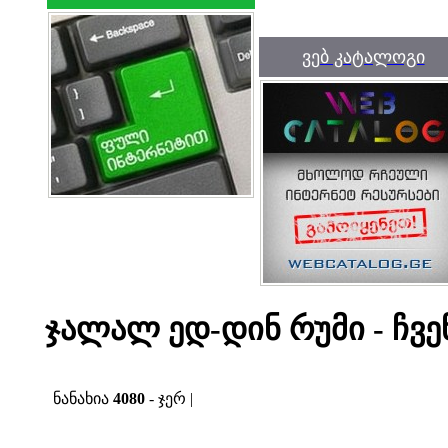
ვებ კატალოგი
ჯალალ ედ-დინ რუმი - ჩვენ 
ნანახია
4080
- ჯერ |