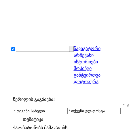
ნავიგატორი
არჩევანი
ისტორიები
შოპინგი
განტვირთვა
ფოტოაურა
წერილის გაგზავნა!
თემატიკა
ქალბატონებს
მამაკაცებს