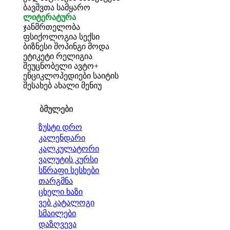
ბავშვთა სამყარო
ლიტერატურა
ჯანმრთელობა
ფსიქოლოგია
სექსი
ბიზნესი
შოპინგი
მოდა
ეტიკეტი
რელიგია
შეუცნობელი
ავტო+
ენციკლოპედიები
საიტის
შესახებ
ახალი მენიუ
ბმულები
ზუსტი დრო
კალენდარი
კალკულატორი
ვალუტის კურსი
სწრაფი სესხები
თარგმნა
ცხელი ხაზი
ვებ კატალოგი
სმაილები
დაზღვევა