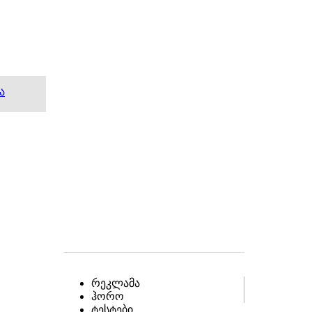
ა
რეკლამა
ჰორო
ტესტები