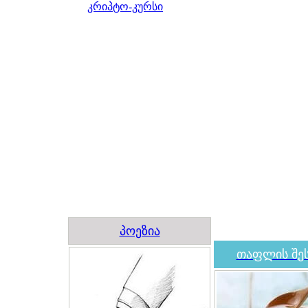
კრიპტო-კურსი
პოეზია
თაფლის შეს