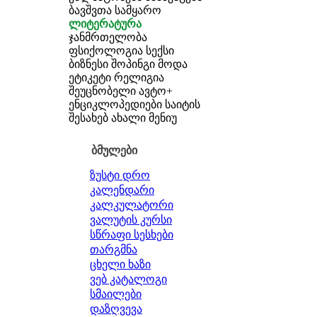
ბავშვთა სამყარო
ლიტერატურა
ჯანმრთელობა
ფსიქოლოგია
სექსი
ბიზნესი
შოპინგი
მოდა
ეტიკეტი
რელიგია
შეუცნობელი
ავტო+
ენციკლოპედიები
საიტის
შესახებ
ახალი მენიუ
ბმულები
ზუსტი დრო
კალენდარი
კალკულატორი
ვალუტის კურსი
სწრაფი სესხები
თარგმნა
ცხელი ხაზი
ვებ კატალოგი
სმაილები
დაზღვევა