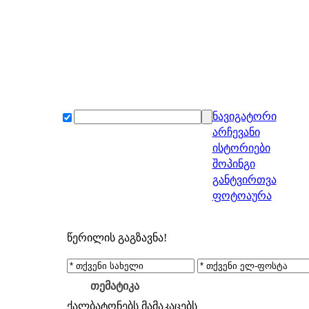
ნავიგატორი
არჩევანი
ისტორიები
შოპინგი
განტვირთვა
ფოტოაურა
წერილის გაგზავნა!
თემატიკა
ქალბატონებს
მამაკაცებს