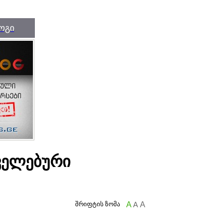
ოგი
ველებური
შრიფტის ზომა
A
A
A