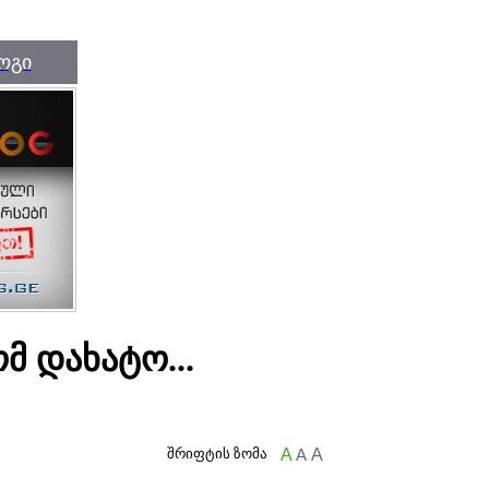
ოგი
ომ დახატო...
შრიფტის ზომა
A
A
A