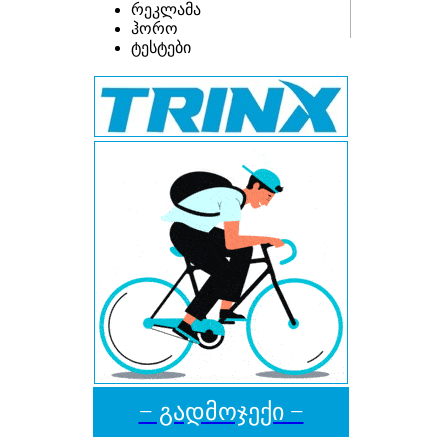
რეკლამა
ჰორო
ტესტები
− გადმოჯექი −