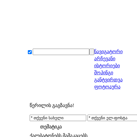
ნავიგატორი
არჩევანი
ისტორიები
შოპინგი
განტვირთვა
ფოტოაურა
წერილის გაგზავნა!
თემატიკა
ქალბატონებს
მამაკაცებს