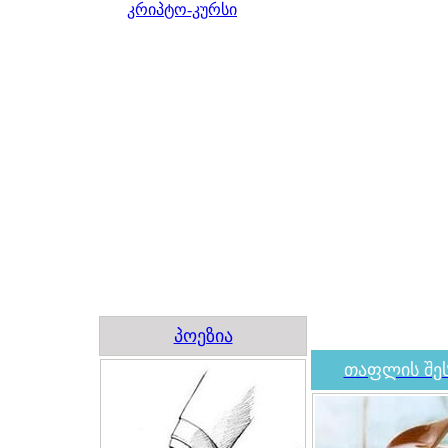
კრიპტო-კურსი
პოეზია
თაფლის შეს