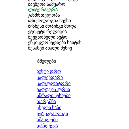
ბავშვთა სამყარო
ლიტერატურა
ჯანმრთელობა
ფსიქოლოგია
სექსი
ბიზნესი
შოპინგი
მოდა
ეტიკეტი
რელიგია
შეუცნობელი
ავტო+
ენციკლოპედიები
საიტის
შესახებ
ახალი მენიუ
ბმულები
ზუსტი დრო
კალენდარი
კალკულატორი
ვალუტის კურსი
სწრაფი სესხები
თარგმნა
ცხელი ხაზი
ვებ კატალოგი
სმაილები
დაზღვევა