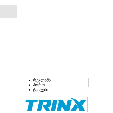
რეკლამა
ჰორო
ტესტები