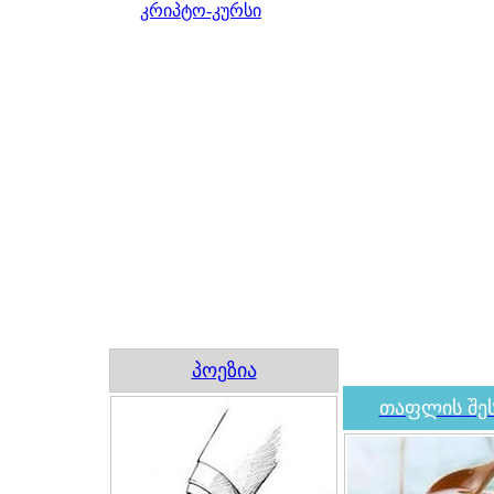
კრიპტო-კურსი
პოეზია
თაფლის შეს