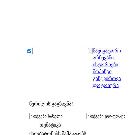
ნავიგატორი
არჩევანი
ისტორიები
შოპინგი
განტვირთვა
ფოტოაურა
წერილის გაგზავნა!
თემატიკა
ქალბატონებს
მამაკაცებს