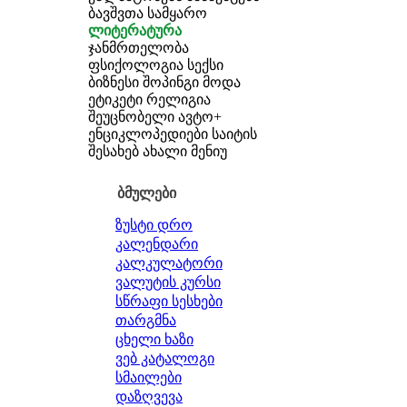
ბავშვთა სამყარო
ლიტერატურა
ჯანმრთელობა
ფსიქოლოგია
სექსი
ბიზნესი
შოპინგი
მოდა
ეტიკეტი
რელიგია
შეუცნობელი
ავტო+
ენციკლოპედიები
საიტის
შესახებ
ახალი მენიუ
ბმულები
ზუსტი დრო
კალენდარი
კალკულატორი
ვალუტის კურსი
სწრაფი სესხები
თარგმნა
ცხელი ხაზი
ვებ კატალოგი
სმაილები
დაზღვევა