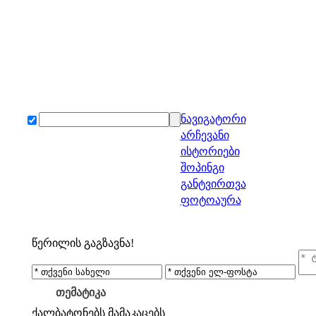
ნავიგატორი
არჩევანი
ისტორიები
შოპინგი
განტვირთვა
ფოტოაურა
წერილის გაგზავნა!
თემატიკა
ქალბატონებს
მამაკაცებს