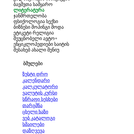
ბავშვთა სამყარო
ლიტერატურა
ჯანმრთელობა
ფსიქოლოგია
სექსი
ბიზნესი
შოპინგი
მოდა
ეტიკეტი
რელიგია
შეუცნობელი
ავტო+
ენციკლოპედიები
საიტის
შესახებ
ახალი მენიუ
ბმულები
ზუსტი დრო
კალენდარი
კალკულატორი
ვალუტის კურსი
სწრაფი სესხები
თარგმნა
ცხელი ხაზი
ვებ კატალოგი
სმაილები
დაზღვევა