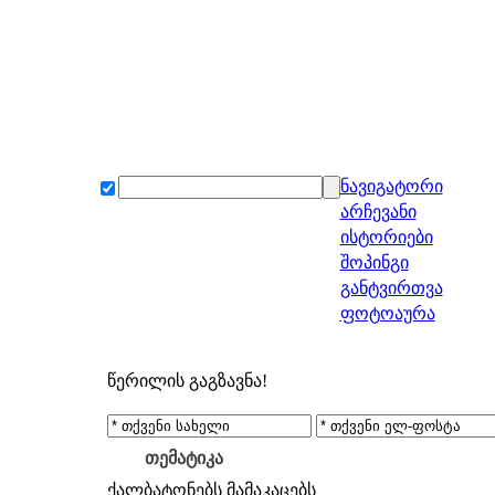
ნავიგატორი
არჩევანი
ისტორიები
შოპინგი
განტვირთვა
ფოტოაურა
წერილის გაგზავნა!
თემატიკა
ქალბატონებს
მამაკაცებს