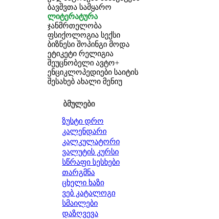
ბავშვთა სამყარო
ლიტერატურა
ჯანმრთელობა
ფსიქოლოგია
სექსი
ბიზნესი
შოპინგი
მოდა
ეტიკეტი
რელიგია
შეუცნობელი
ავტო+
ენციკლოპედიები
საიტის
შესახებ
ახალი მენიუ
ბმულები
ზუსტი დრო
კალენდარი
კალკულატორი
ვალუტის კურსი
სწრაფი სესხები
თარგმნა
ცხელი ხაზი
ვებ კატალოგი
სმაილები
დაზღვევა