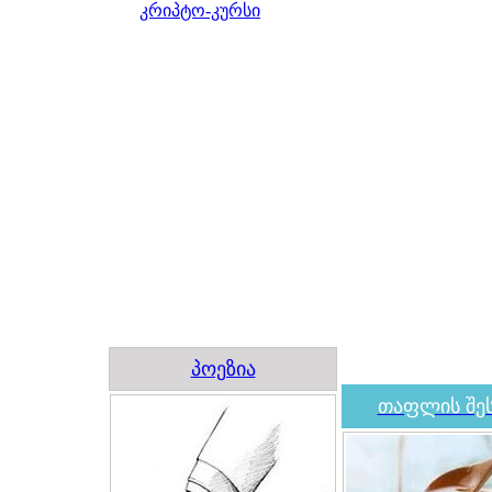
კრიპტო-კურსი
პოეზია
თაფლის შეს