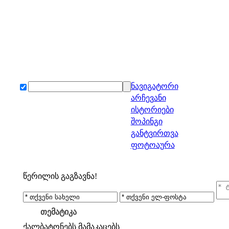
ნავიგატორი
არჩევანი
ისტორიები
შოპინგი
განტვირთვა
ფოტოაურა
წერილის გაგზავნა!
თემატიკა
ქალბატონებს
მამაკაცებს