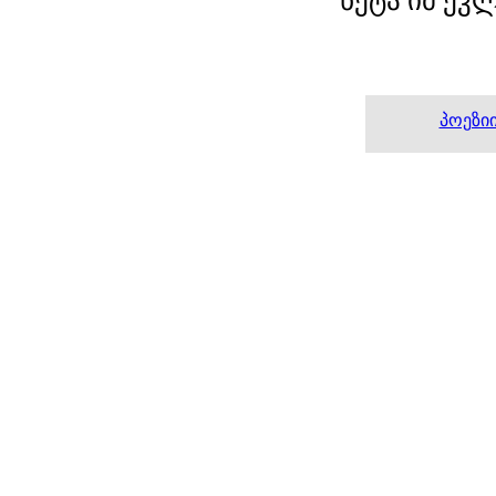
ნეტა იმ ეკლ
პოეზი