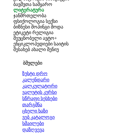
ბავშვთა სამყარო
ლიტერატურა
ჯანმრთელობა
ფსიქოლოგია
სექსი
ბიზნესი
შოპინგი
მოდა
ეტიკეტი
რელიგია
შეუცნობელი
ავტო+
ენციკლოპედიები
საიტის
შესახებ
ახალი მენიუ
ბმულები
ზუსტი დრო
კალენდარი
კალკულატორი
ვალუტის კურსი
სწრაფი სესხები
თარგმნა
ცხელი ხაზი
ვებ კატალოგი
სმაილები
დაზღვევა