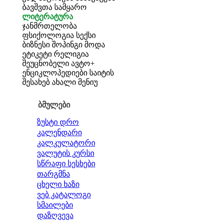
ბავშვთა სამყარო
ლიტერატურა
ჯანმრთელობა
ფსიქოლოგია
სექსი
ბიზნესი
შოპინგი
მოდა
ეტიკეტი
რელიგია
შეუცნობელი
ავტო+
ენციკლოპედიები
საიტის
შესახებ
ახალი მენიუ
ბმულები
ზუსტი დრო
კალენდარი
კალკულატორი
ვალუტის კურსი
სწრაფი სესხები
თარგმნა
ცხელი ხაზი
ვებ კატალოგი
სმაილები
დაზღვევა