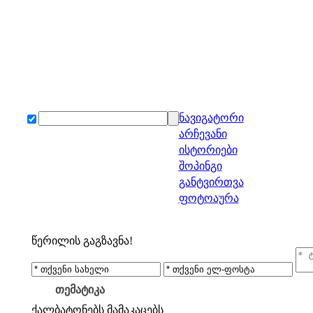
ნავიგატორი
არჩევანი
ისტორიები
შოპინგი
განტვირთვა
ფოტოაურა
წერილის გაგზავნა!
თემატიკა
ქალბატონებს
მამაკაცებს