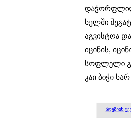
დაჭორფლილ
ხელში შეგატ
აგვისტოა დ
იცინის, იცინ
სოფლელი გო
კაი ბიჭი ხარ
პოეზიის გ