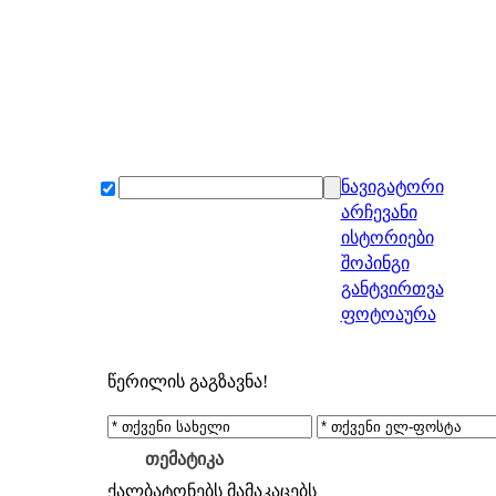
ნავიგატორი
არჩევანი
ისტორიები
შოპინგი
განტვირთვა
ფოტოაურა
წერილის გაგზავნა!
თემატიკა
ქალბატონებს
მამაკაცებს