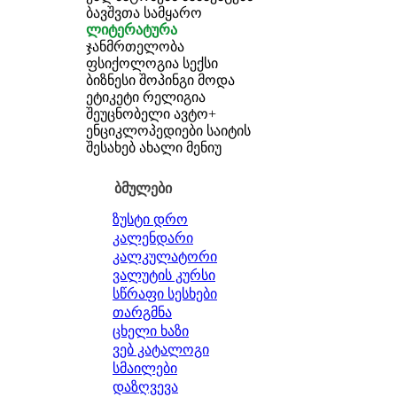
ბავშვთა სამყარო
ლიტერატურა
ჯანმრთელობა
ფსიქოლოგია
სექსი
ბიზნესი
შოპინგი
მოდა
ეტიკეტი
რელიგია
შეუცნობელი
ავტო+
ენციკლოპედიები
საიტის
შესახებ
ახალი მენიუ
ბმულები
ზუსტი დრო
კალენდარი
კალკულატორი
ვალუტის კურსი
სწრაფი სესხები
თარგმნა
ცხელი ხაზი
ვებ კატალოგი
სმაილები
დაზღვევა