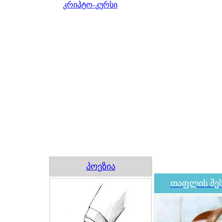
კრიპტო-კურსი
პოეზია
თაფლის შეს