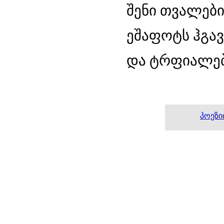
შენი თვალები
ეშაფოტს ჰგა
და ტრფიალებ
პოეზი