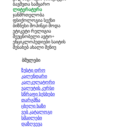
ბავშვთა სამყარო
ლიტერატურა
ჯანმრთელობა
ფსიქოლოგია
სექსი
ბიზნესი
შოპინგი
მოდა
ეტიკეტი
რელიგია
შეუცნობელი
ავტო+
ენციკლოპედიები
საიტის
შესახებ
ახალი მენიუ
ბმულები
ზუსტი დრო
კალენდარი
კალკულატორი
ვალუტის კურსი
სწრაფი სესხები
თარგმნა
ცხელი ხაზი
ვებ კატალოგი
სმაილები
დაზღვევა