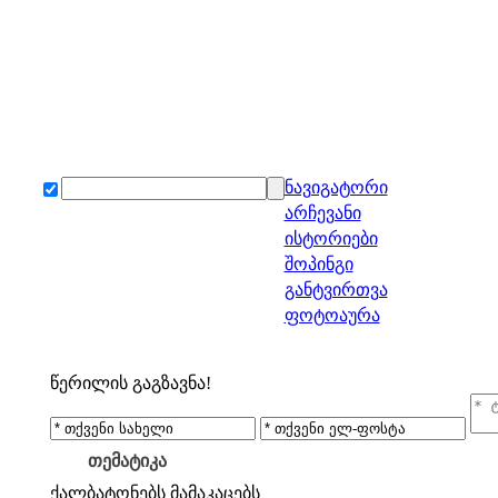
ნავიგატორი
არჩევანი
ისტორიები
შოპინგი
განტვირთვა
ფოტოაურა
წერილის გაგზავნა!
თემატიკა
ქალბატონებს
მამაკაცებს